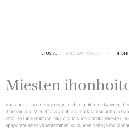
Siirry
sisältöön
ETUSIVU
PALVELUT/HOIDOT
IHON
Miesten ihonhoit
Vastaanotollamme käy myös miehiä ja olemme kysyneet heiltä
ihonhoidolla. Miehet toivovat iholta mattapintaisuutta ja hu
ettei iho tunnu miltään, eikä sitä tarvitse ajatella. Miesten 
epäpuhtauksien vähentäminen, kuivuuden hoito ja iho pinna