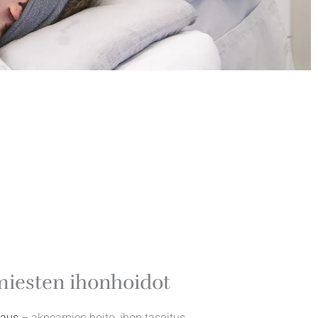
iesten ihonhoidot
laus
– aknearpien hoito, ihon tasoitus.