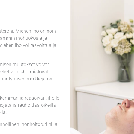
steroni. Miehen iho on noin
saammin ihohuokosia ja
miehen iho voi rasvoittua ja
ymisen muutokset voivat
ehet vain charmistuvat
 Ikääntymisen merkkejä on
erkemmän ja reagoivan, iholle
jata ja rauhoittaa oikeilla
lla.
nöllinen ihonhoitorutiini ja