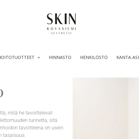
HOITOTUOTTEET
HINNASTO
HENKILÖSTÖ
KANTA-AS
o
, mitä he tavoittelevat
olettomuuden tunnetta, sitä
ihonhoidon tavoitteena on usein
n tasaisuus.