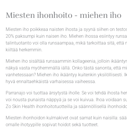
Miesten ihonhoito - miehen iho
Miesten iho poikkeaa naisten ihosta ja syynä siihen on testo
20% paksumpi kuin naisen iho. Miehen ihossa esiintyy run
talintuotanto voi olla runsaampaa, mikä tarkoittaa sitä, että 
kiiltää herkemmin.
Miehen iho sisältää runsaammin kollageenia, jolloin ikäänt
näkyä vasta myöhemmällä iällä. Onko tästä sanonta, että mi
vanhetessaan? Miehen iho ikääntyy kuitenkin yksilöllisesti.
hyvä ennaltaehkäistä varhaisessa vaiheessa.
Parranajo voi tuottaa ärsytystä iholle. Se voi tehdä ihosta h
voi nousta punaista näppyä ja se voi kuivua. Ihoa voidaan suo
Zo Skin Health ihonhoitotuotteilla ja säännöllisellä ihonhoido
Miesten ihonhoidon kulmakivet ovat samat kuin naisilla: sään
omalle ihotyypille sopivat hoidot sekä tuotteet.