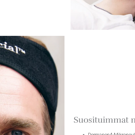
Suosituimmat m
Dermapen4-Mikroneu